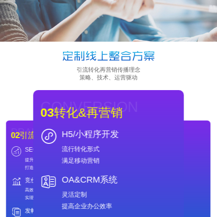
引流转化再营销传播理念
策略、技术、运营驱动
CONVERSION
03
转化&再营销
DRAINAGE
WEBSITE
H5/小程序开发
02
引流
01
网站建设
流行转化形式
SEO
域名
DRAINAGE
WEBSITE
02
引流
01
网站建设
满足移动营销
提升引擎排名
域名注册
SEO
域名
打造全新形象
保护网络品牌值得信赖
提升引擎排名
域名注册
打造全新形象
保护网络品牌值得信赖
OA&CRM系统
竞价
主机
竞价
主机
快速、安全
高效推广策略
快速、安全
高效推广策略
专业的主机托管服务商
实现ROI最大化
灵活定制
备案
发帖&口碑
专业的主机托管服务商
实现ROI最大化
免费备案
独立发帖
提高企业办公效率
满足多样客户需求
打造行业好口碑
备案
发帖&口碑