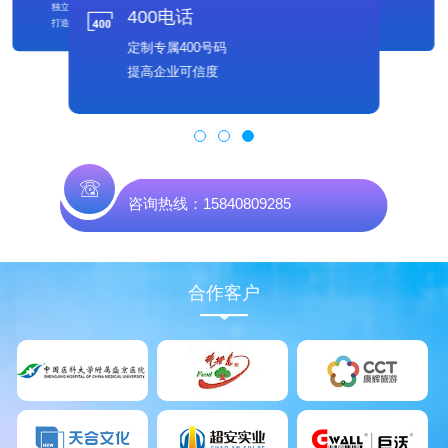
免费备案
独立发帖
400电话
满足多样客户需求
打造行业好口碑
定制专属400号码
提高企业可信度
咨询热线：15840809285
合作客户