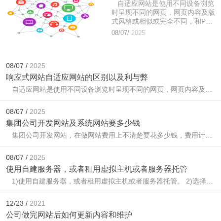
自适应网站是使用不同设备浏览
时呈现不同的网页，网页内容及版
式风格或相似或完全不同，和PC
端属于不同的网站模板，数据库内
08/07/
2025
容或相同一致，或独立不同，目的
在于为了符合访客的浏览。针对一
些优化人员，更习惯于做到数据库
同步，使PC端的网址和内容与移
08/07 /
2025
动端的网址和内容一一对应。...
响应式网站自适应网站的区别以及利与弊
自适应网站是使用不同设备浏览时呈现不同的网页，网页内容及版式风格或相似或完全不同，和PC端属于不同的网站模板，数据库内容或相同一致，或独立不同，目的在于为了符合访客的浏览。针对一些优化人员，更习惯于做到数据库同步，使PC端的网址和内容与移动端的网址和内容一一对应。...
08/07 /
2025
集团公司开发网站及系统网站要多少钱
集团公司开发网站，在做网站费用上不清楚要花多少钱，费用计算部分我们应该如何去梳理，一般集团公司做网站，需要花费多少钱?实际上，我们不要从每一个细节去判断，这样我们很难抓住做网站总...
08/07 /
2025
使用自建服务器，或者租用虚拟主机或者服务器托管
1)使用自建服务器，或者租用虚拟主机或者服务器托管。 2)选择操作系统，UNIX、LINUX或WINDOWS2000SERVER/NT。分析投入成本、功能、开发、稳定性和安全性等。 3)采用系统化的解决方案，不管是...
12/23 /
2021
公司做完网站后如何更新内容和维护