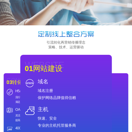
引流转化再营销传播理念
策略、技术、运营驱动
WEBSITE
01
网站建设
CONVERSION
DRAINAGE
域名
03
转化&再营销
02
引流
域名注册
H5/小程序开发
SEO
DRAINAGE
CONVERSION
02
引流
03
转化&再营销
保护网络品牌值得信赖
流行转化形式
提升引擎排名
SEO
H5/小程序开发
满足移动营销
打造全新形象
提升引擎排名
流行转化形式
打造全新形象
满足移动营销
主机
OA&CRM系统
竞价
竞价
OA&CRM系统
灵活定制
高效推广策略
灵活定制
高效推广策略
提高企业办公效率
实现ROI最大化
快速、安全
400电话
发帖&口碑
提高企业办公效率
实现ROI最大化
定制专属400号码
独立发帖
专业的主机托管服务商
提高企业可信度
打造行业好口碑
400电话
发帖&口碑