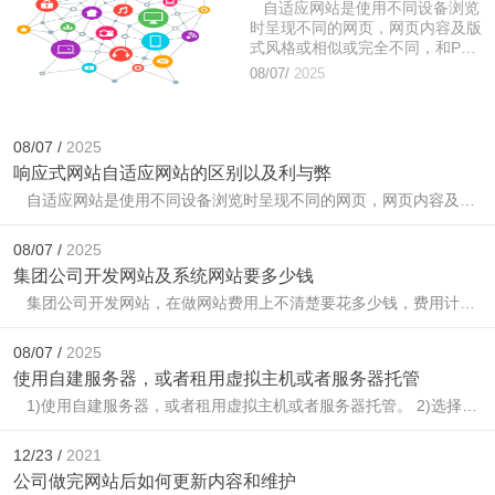
自适应网站是使用不同设备浏览
时呈现不同的网页，网页内容及版
式风格或相似或完全不同，和PC
端属于不同的网站模板，数据库内
08/07/
2025
容或相同一致，或独立不同，目的
在于为了符合访客的浏览。针对一
些优化人员，更习惯于做到数据库
同步，使PC端的网址和内容与移
08/07 /
2025
动端的网址和内容一一对应。...
响应式网站自适应网站的区别以及利与弊
自适应网站是使用不同设备浏览时呈现不同的网页，网页内容及版式风格或相似或完全不同，和PC端属于不同的网站模板，数据库内容或相同一致，或独立不同，目的在于为了符合访客的浏览。针对一些优化人员，更习惯于做到数据库同步，使PC端的网址和内容与移动端的网址和内容一一对应。...
08/07 /
2025
集团公司开发网站及系统网站要多少钱
集团公司开发网站，在做网站费用上不清楚要花多少钱，费用计算部分我们应该如何去梳理，一般集团公司做网站，需要花费多少钱?实际上，我们不要从每一个细节去判断，这样我们很难抓住做网站总...
08/07 /
2025
使用自建服务器，或者租用虚拟主机或者服务器托管
1)使用自建服务器，或者租用虚拟主机或者服务器托管。 2)选择操作系统，UNIX、LINUX或WINDOWS2000SERVER/NT。分析投入成本、功能、开发、稳定性和安全性等。 3)采用系统化的解决方案，不管是...
12/23 /
2021
公司做完网站后如何更新内容和维护